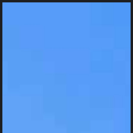
Spring
til
indhold