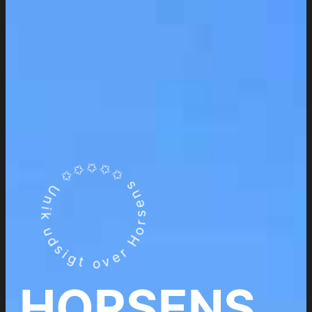
Unik udsigt over Horsens ✩✩✩✩✩
HORSENS